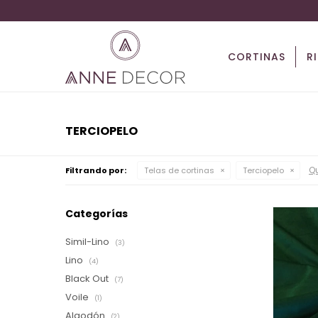
CORTINAS
R
TERCIOPELO
Qu
Filtrando por:
Telas de cortinas
Terciopelo
Categorías
Simil-Lino
(3)
Lino
(4)
Black Out
(7)
Voile
(1)
Algodón
(2)