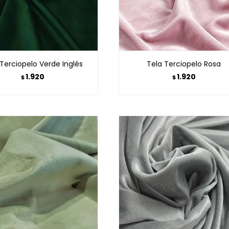
 Terciopelo Verde Inglés
Tela Terciopelo Rosa
1.920
1.920
$
$