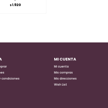
1.920
$
A
MI CUENTA
prar
Mi cuenta
nes
Mis compras
y condiciones
Mis direcciones
Wish List