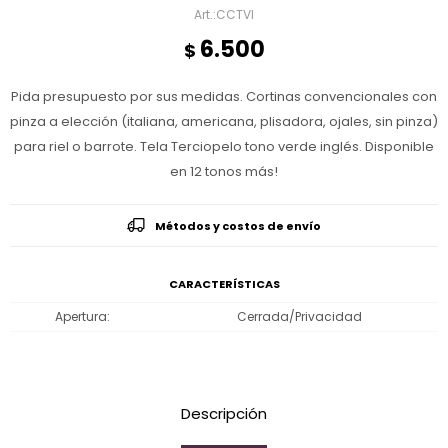
CCTVI
6.500
$
Pida presupuesto por sus medidas. Cortinas convencionales con
pinza a elección (italiana, americana, plisadora, ojales, sin pinza)
para riel o barrote. Tela Terciopelo tono verde inglés. Disponible
en 12 tonos más!
Métodos y costos de envío
CARACTERÍSTICAS
Apertura
Cerrada/Privacidad
Descripción