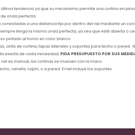
 la última tendencia ya que su mecanismo permite una cortina sin pinz
 de onda perfecta.
 conectadas a una distancia fija por dentro del riel mediante un cord
 siempre tenga la misma onda perfecta, ya sea que esté abierta o c
eso pintado al horno en color blanco.
ras, cinta de cortina, tapas laterales y soportes para techo o pared. 
ida exacta de cada necesidad,
PIDA PRESUPUESTO POR SUS MEDID
 riel es manual, las cortinas se mueven con la mano.
echo, cenefa, cajón, o a pared. El riel incluye los soportes.