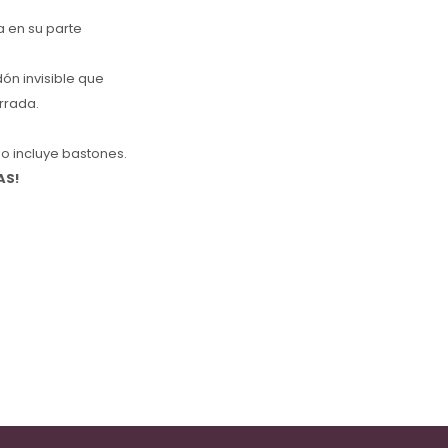
a en su parte
ón invisible que
errada.
No incluye bastones.
AS!