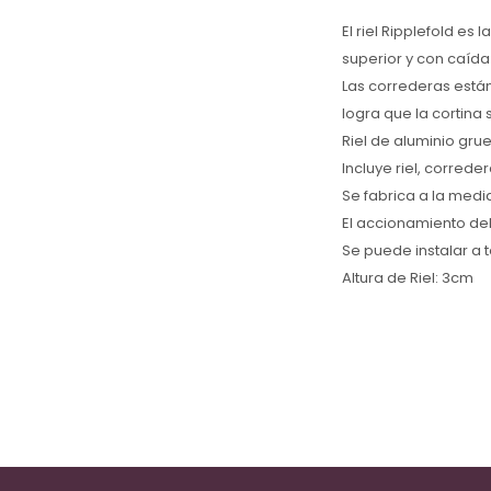
El riel Ripplefold es
superior y con caída
Las correderas están
logra que la cortina
Riel de aluminio gru
Incluye riel, correde
Se fabrica a la med
El accionamiento del
Se puede instalar a t
Altura de Riel: 3cm