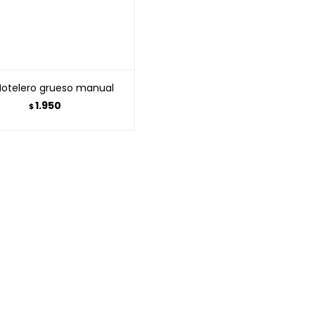
 Hotelero grueso manual
1.950
$