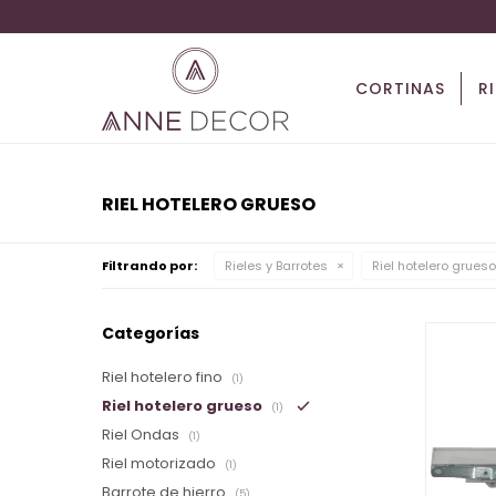
CORTINAS
R
RIEL HOTELERO GRUESO
Filtrando por:
Rieles y Barrotes
Riel hotelero grueso
Categorías
Riel hotelero fino
(1)
Riel hotelero grueso
(1)
Riel Ondas
(1)
Riel motorizado
(1)
Barrote de hierro
(5)