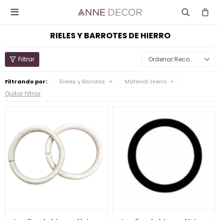

RIELES Y BARROTES DE HIERRO
Recomendados
Filtrando por:
Rieles y Barrotes
Material:
Hierro
Quitar filtros