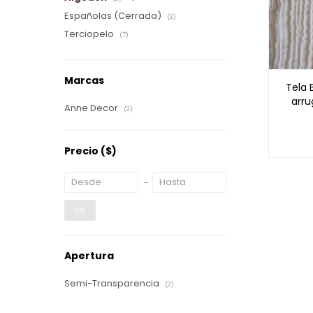
Españolas (Cerrada)
(2)
Terciopelo
(7)
Marcas
Tela 
arr
Anne Decor
(2)
Precio
($)
OK
Apertura
Semi-Transparencia
(2)