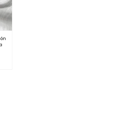
dón
a