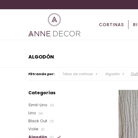
CORTINAS
R
ALGODÓN
Quit
Filtrando por:
Telas de cortinas
Algodón
Categorías
Simil-Lino
(3)
Lino
(4)
Black Out
(7)
Voile
(1)
Algodón
(2)