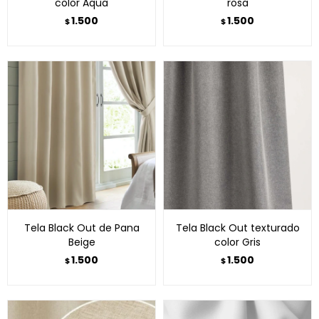
color Aqua
rosa
1.500
1.500
$
$
Tela Black Out de Pana
Tela Black Out texturado
Beige
color Gris
1.500
1.500
$
$