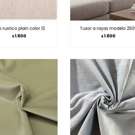
o rustico plain color 12
Tusor a rayas modelo 250
1.600
1.600
$
$