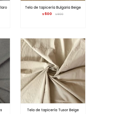
Claro
Tela de tapicería Bulgaria Beige
600
$
900
$
is
Tela de tapicería Tusor Beige