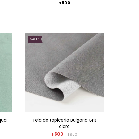
900
$
qua
Tela de tapicería Bulgaria Gris
claro
600
$
900
$