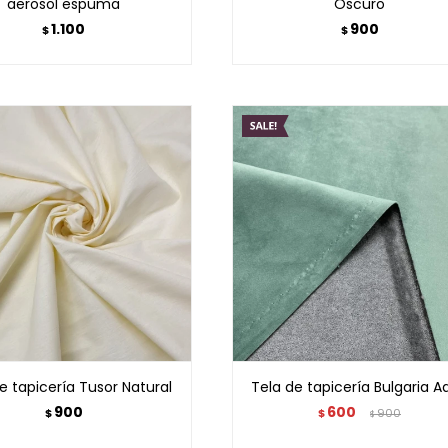
aerosol espuma
Oscuro
1.100
900
$
$
e tapicería Tusor Natural
Tela de tapicería Bulgaria A
900
600
$
$
900
$