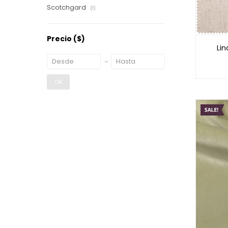
Scotchgard
(1)
Precio
($)
Lin
OK