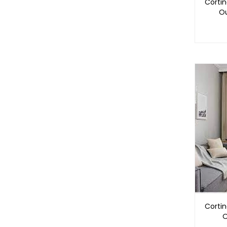
Corti
Ou
Corti
O