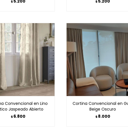
5.200
5.200
$
$
na Convencional en Lino
Cortina Convencional en Gu
tico Jaspeado Abierto
Beige Oscuro
6.800
8.000
$
$