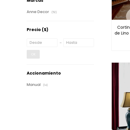
Marcas
Anne Decor
(52)
Corti
Precio
($)
de Lino
OK
Accionamiento
Manual
(14)