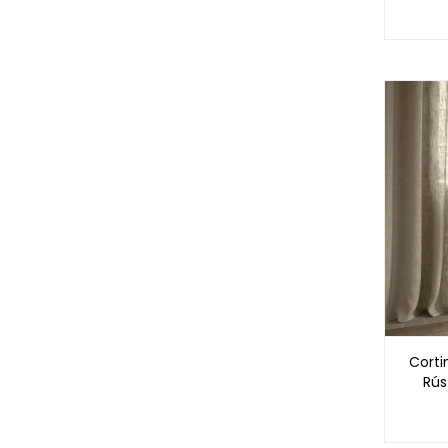
Corti
Rús