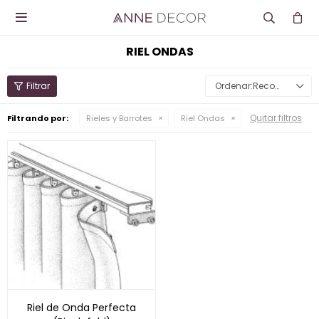

RIEL ONDAS
Recomendados
Quitar filtros
Filtrando por:
Rieles y Barrotes
Riel Ondas
Riel de Onda Perfecta