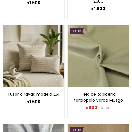
2509
1.600
$
1.600
$
Tusor a rayas modelo 2511
Tela de tapicería
terciopelo Verde Musgo
1.600
$
600
$
900
$