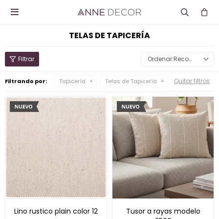

TELAS DE TAPICERÍA
Recomendados
Quitar filtros
Filtrando por:
Tapicería
Telas de Tapicería
Lino rustico plain color 12
Tusor a rayas modelo